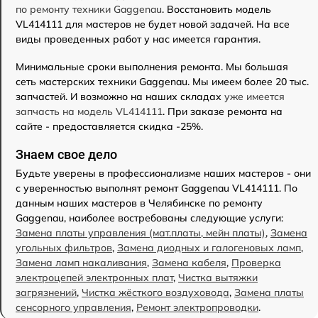
по ремонту техники Gaggenau
. Восстановить модель
VL414111 для мастеров не будет новой задачей. На все
виды проведенных работ у нас имеется гарантия.
Минимальные сроки выполнения ремонта. Мы большая
сеть мастерских техники Gaggenau. Мы имеем более 20 тыс.
запчастей. И возможно на наших складах
уже имеется
запчасть на модель VL414111
. При заказе ремонта на
сайте - предоставляется скидка -25%.
Знаем свое дело
Будьте уверены в профессионализме наших мастеров - они
с уверенностью выполнят ремонт Gaggenau VL414111. По
данным наших мастеров в Челябинске по ремонту
Gaggenau, наиболее востребованы следующие услуги:
Замена платы управления (мат.платы, мейн платы)
,
Замена
угольных фильтров
,
Замена диодных и галогеновых ламп
,
Замена ламп накаливания
,
Замена кабеля
,
Проверка
электроцепей электронных плат
,
Чистка вытяжки
загрязнений
,
Чистка жёсткого воздуховода
,
Замена платы
сенсорного управления
,
Ремонт электропроводки
.