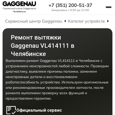
+7 (351) 200-51-37
Сервисный центр Gaggenau
в
Ежедневно с 9:00 до 21:00
Челябинске
Сервисный центр Gaggenau
Каталог устройств
Р
Ремонт вытяжки
Gaggenau VL414111 в
Челябинске
Выполняем ремонт Gaggenau VL414111 в Челябинске с
устранением неисправностей любой сложности. Проводим
диагностику, выявляем причины поломки, заменяем
неисправные детали и восстанавливаем
работоспособность устройства. Используем оригинальные
или рекомендованные производителем запчасти, после
ремонта выполняем проверку всех функций и
предоставляем гарантию.
Официальный сервис