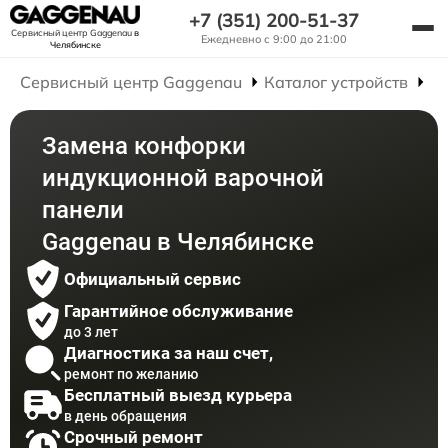
+7 (351) 200-51-37
Сервисный центр Gaggenau
в
Ежедневно с 9:00 до 21:00
Челябинске
Сервисный центр Gaggenau
Каталог устройств
Р
Замена конфорки
индукционной варочной
панели
Gaggenau в Челябинске
Официальный сервис
Гарантийное обслуживание
до 3 лет
Диагностика за наш счет,
ремонт по желанию
Бесплатный выезд курьера
в день обращения
Срочный ремонт