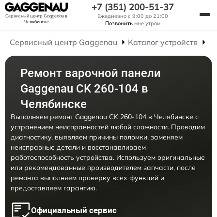
+7 (351) 200-51-37
Ежедневно с 9:00 до 21:00
Сервисный центр Gaggenau
в
Челябинске
Позвонить
мне утром
Сервисный центр Gaggenau
Каталог устройств
Р
Ремонт варочной панели
Gaggenau CK 260-104 в
Челябинске
Выполняем ремонт Gaggenau CK 260-104 в Челябинске с
устранением неисправностей любой сложности. Проводим
диагностику, выявляем причины поломки, заменяем
неисправные детали и восстанавливаем
работоспособность устройства. Используем оригинальные
или рекомендованные производителем запчасти, после
ремонта выполняем проверку всех функций и
предоставляем гарантию.
Официальный сервис