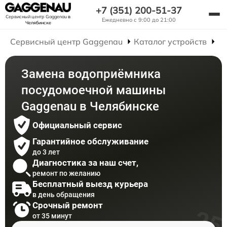
+7 (351) 200-51-37
Сервисный центр Gaggenau
в
Ежедневно с 9:00 до 21:00
Челябинске
Сервисный центр Gaggenau
Каталог устройств
Р
Замена водоприёмника
посудомоечной машины
Gaggenau в Челябинске
Официальный сервис
Гарантийное обслуживание
до 3 лет
Диагностика за наш счет,
ремонт по желанию
Бесплатный выезд курьера
в день обращения
Срочный ремонт
от 35 минут