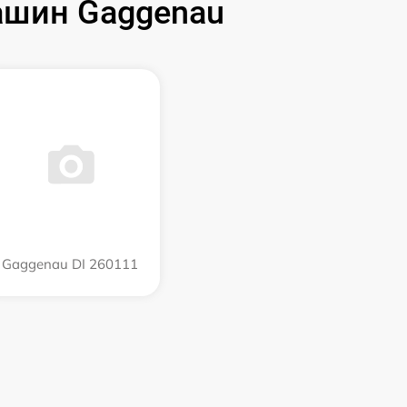
ашин Gaggenau
Gaggenau DI 260111