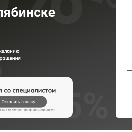
лябинске
 желанию
бращения
я со специалистом
Оставить заявку
есь c
политикой конфиденциальности