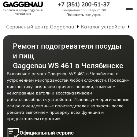
+7 (351) 200-51-37
Ежедневно с 9:00 до 21:00
Сервисный центр Gaggenau
в
Челябинске
Позвонить
мне утром
Сервисный центр Gaggenau
Каталог устройств
Р
Ремонт подогревателя посуды
и пищ
Gaggenau WS 461 в Челябинске
Выполняем ремонт Gaggenau WS 461 в Челябинске с
устранением неисправностей любой сложности. Проводим
диагностику, выявляем причины поломки, заменяем
неисправные детали и восстанавливаем
работоспособность устройства. Используем оригинальные
или рекомендованные производителем запчасти, после
ремонта выполняем проверку всех функций и
предоставляем гарантию.
Официальный сервис