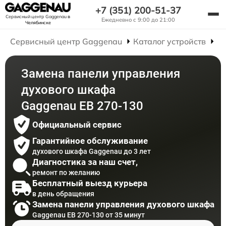
+7 (351) 200-51-37
Сервисный центр Gaggenau
в
Ежедневно с 9:00 до 21:00
Челябинске
Сервисный центр Gaggenau
Каталог устройств
Р
Замена панели управления
духового шкафа
Gaggenau EB 270-130
Официальный сервис
Гарантийное обслуживание
духового шкафа Gaggenau до 3 лет
Диагностика за наш счет,
ремонт по желанию
Бесплатный выезд курьера
в день обращения
Замена панели управления духового шкафа
Gaggenau EB 270-130 от 35 минут