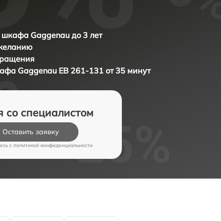
 шкафа Gaggenau до 3 лет
 желанию
бращения
кафа
Gaggenau EB 261-131 от 35 минут
я со специалистом
Оставить заявку
есь c
политикой конфиденциальности