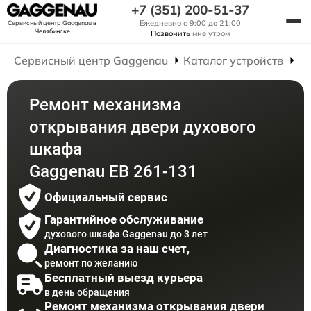
+7 (351) 200-51-37
Ежедневно с 9:00 до 21:00
Сервисный центр Gaggenau
в
Челябинске
Позвонить
мне утром
Сервисный центр Gaggenau
Каталог устройств
Р
Ремонт механизма
открывания двери духового
шкафа
Gaggenau EB 261-131
Официальный сервис
Гарантийное обслуживание
духового шкафа Gaggenau до 3 лет
Диагностика за наш счет,
ремонт по желанию
Бесплатный выезд курьера
в день обращения
Ремонт механизма открывания двери