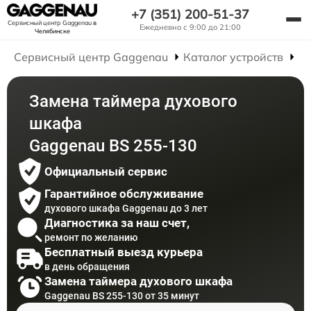
+7 (351) 200-51-37
Сервисный центр Gaggenau
в
Ежедневно с 9:00 до 21:00
Челябинске
Сервисный центр Gaggenau
Каталог устройств
Р
Замена таймера духового
шкафа
Gaggenau BS 255-130
Официальный сервис
Гарантийное обслуживание
духового шкафа Gaggenau до 3 лет
Диагностика за наш счет,
ремонт по желанию
Бесплатный выезд курьера
в день обращения
Замена таймера духового шкафа
Gaggenau BS 255-130 от 35 минут