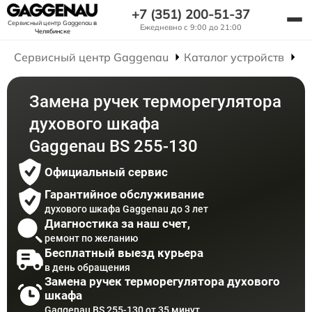
+7 (351) 200-51-37
Сервисный центр Gaggenau
в
Ежедневно с 9:00 до 21:00
Челябинске
Сервисный центр Gaggenau
Каталог устройств
Р
Замена ручек терморегулятора
духового шкафа
Gaggenau BS 255-130
Официальный сервис
Гарантийное обслуживание
духового шкафа Gaggenau до 3 лет
Диагностика за наш счет,
ремонт по желанию
Бесплатный выезд курьера
в день обращения
Замена ручек терморегулятора духового
шкафа
Gaggenau BS 255-130 от 35 минут