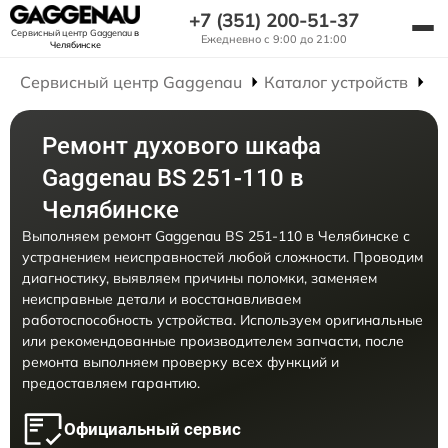
+7 (351) 200-51-37
Сервисный центр Gaggenau
в
Ежедневно с 9:00 до 21:00
Челябинске
Сервисный центр Gaggenau
Каталог устройств
Р
Ремонт духового шкафа
Gaggenau BS 251-110 в
Челябинске
Выполняем ремонт Gaggenau BS 251-110 в Челябинске с
устранением неисправностей любой сложности. Проводим
диагностику, выявляем причины поломки, заменяем
неисправные детали и восстанавливаем
работоспособность устройства. Используем оригинальные
или рекомендованные производителем запчасти, после
ремонта выполняем проверку всех функций и
предоставляем гарантию.
Официальный сервис